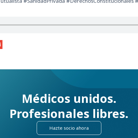
ualista #SanidadPrivada #DerechosConstitucionales #
Médicos unidos.
Profesionales libres.
Hazte socio ahora