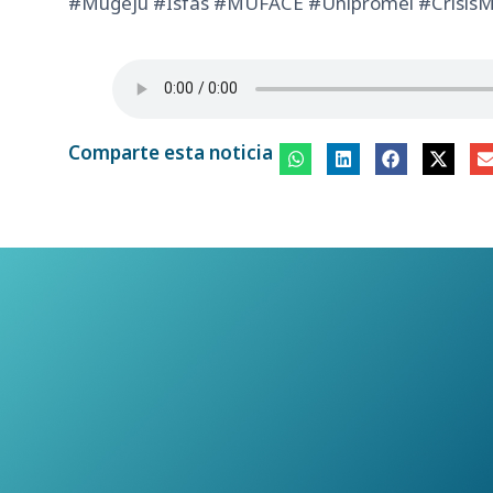
#Mugeju #Isfas #MUFACE #Unipromel #CrisisMut
Comparte esta noticia