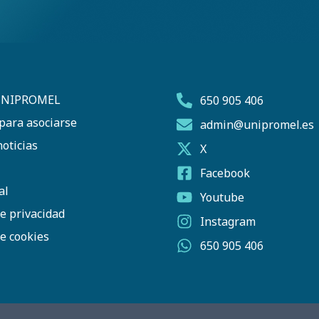
UNIPROMEL
650 905 406
para asociarse
admin@unipromel.es
oticias
X
Facebook
al
Youtube
de privacidad
Instagram
de cookies
650 905 406