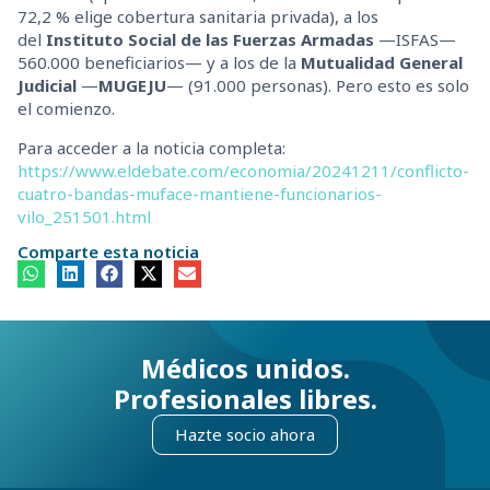
72,2 % elige cobertura sanitaria privada), a los
del
Instituto Social de las Fuerzas Armadas
—ISFAS—
560.000 beneficiarios— y a los de la
Mutualidad General
Judicial
—
MUGEJU
— (91.000 personas). Pero esto es solo
el comienzo.
Para acceder a la noticia completa:
https://www.eldebate.com/economia/20241211/conflicto-
cuatro-bandas-muface-mantiene-funcionarios-
vilo_251501.html
Comparte esta noticia
Médicos unidos.
Profesionales libres.
Hazte socio ahora