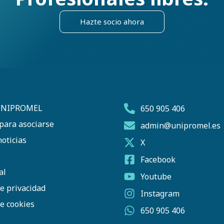
Hazte socio ahora
UNIPROMEL
650 905 406
para asociarse
admin@unipromel.es
oticias
X
Facebook
al
Youtube
de privacidad
Instagram
de cookies
650 905 406