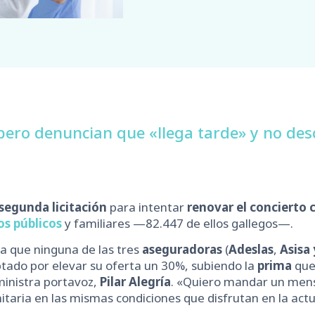
 pero denuncian que «llega tarde» y no de
segunda licitación
para intentar
renovar el concierto
s públicos
y familiares —82.447 de ellos gallegos—.
 la que ninguna de las tres
aseguradoras
(
Adeslas
,
Asisa
ptado por elevar su oferta un 30%, subiendo la
prima
que
ministra portavoz,
Pilar Alegría
. «Quiero mandar un mensa
taria en las mismas condiciones que disfrutan en la actua