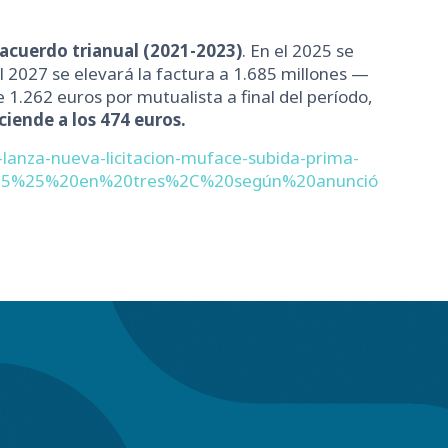
 acuerdo trianual (2021-2023)
. En el 2025 se
2027 se elevará la factura a 1.685 millones —
1.262 euros por mutualista a final del período,
ciende a los 474 euros.
-lanza-nueva-licitacion-muface-subida-prima-
ra,5%25%20en%20tres%2C%20según%20anunció