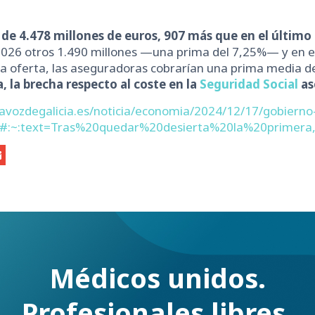
de 4.478 millones de euros, 907 más que en el último
26 otros 1.490 millones —una prima del 7,25%— y en el 
a oferta, las aseguradoras cobrarían una prima media de 
 la brecha respecto al coste en la
Seguridad Social
as
lavozdegalicia.es/noticia/economia/2024/12/17/gobierno
m#:~:text=Tras%20quedar%20desierta%20la%20prime
Médicos unidos.
Profesionales libres.